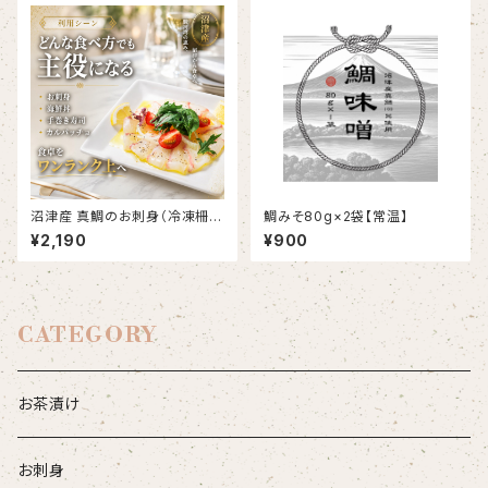
沼津産 真鯛のお刺身（冷凍柵）
鯛みそ80g×2袋【常温】
約130g×2袋
¥2,190
¥900
CATEGORY
お茶漬け
お刺身