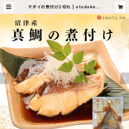
マダイの煮付け２切れ | otodoketa
i