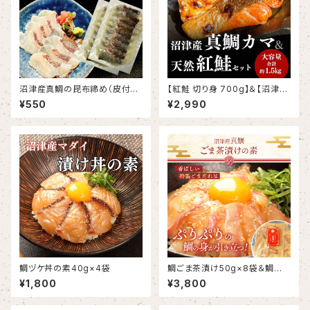
沼津産真鯛の昆布締め（皮付
【紅鮭 切り身 700g】＆【沼津
き 湯引き済み＆スライス済み）
鯛 カマ 800g】
¥550
¥2,990
1袋60g
鯛ヅケ丼の素40g×4袋
鯛ごま茶漬け50g×8袋＆鯛だし
200ml×2袋
¥1,800
¥3,800