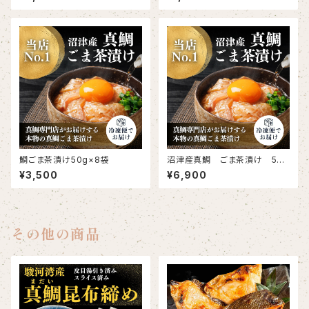
0g×2、スモーク60g×2）
鯛ごま茶漬け50g×8袋
沼津産真鯛 ごま茶漬け 50g
×20袋
¥3,500
¥6,900
その他の商品