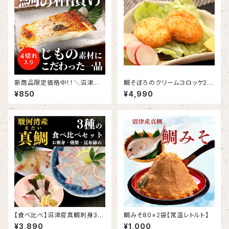
新商品限定価格中！！＼沼津の
鯛そぼろのクリームコロッケ20
旨味を凝縮！／ 沼津産真鯛の極
粒 バラ凍結
¥850
¥4,990
上粕漬け 100g×2切れ（切り
身）
【食べ比べ】沼津産真鯛刺身3種
鯛みそ80×2袋【常温レトルト】
セット（さしみ130g、昆布締め6
¥3,890
¥1,000