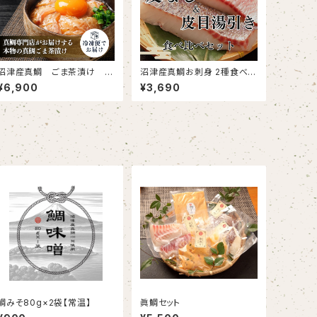
沼津産真鯛 ごま茶漬け 5
沼津産真鯛お刺身 2種食べ比
0g×20袋
べセット 鯛皮なし刺身 130g
¥6,900
¥3,690
×2袋 鯛皮目湯引き済み 130
g×2袋
鯛みそ80g×2袋【常温】
眞鯛セット