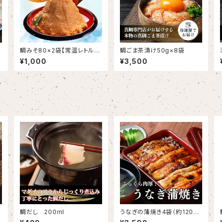
3
鯛みそ80×2袋【常温レトル
鯛ごま茶漬け50g×8袋
締
ト】
¥1,000
¥3,500
鯛だし 200ml
うなぎの蒲焼き4袋（約120g×
4）