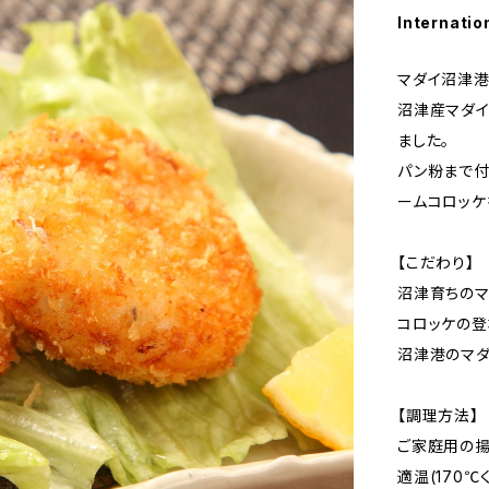
Internatio
マダイ沼津港
沼津産マダイ
ました。
パン粉まで付
ームコロッケ
【こだわり】
沼津育ちのマ
コロッケの登
沼津港のマダ
【調理方法】
ご家庭用の揚
適温(170