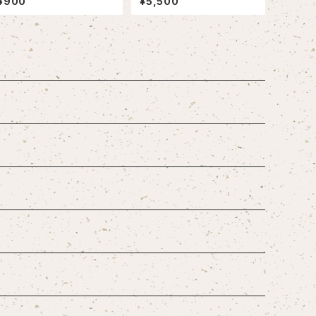
¥900
¥5,500