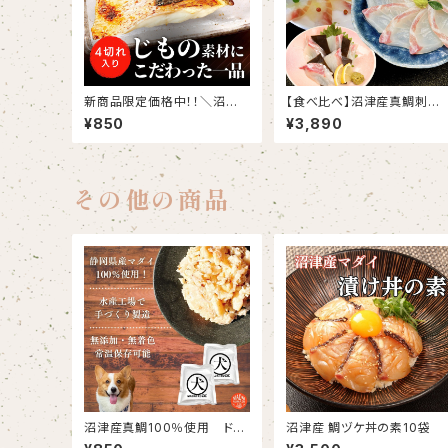
新商品限定価格中！！＼沼津
【食べ比べ】沼津産真鯛刺身
の旨味を凝縮！／ 沼津産真鯛
種セット（さしみ130g、昆布
¥850
¥3,890
の極上粕漬け 100g×2切れ
め60g×2、スモーク60g×2）
（切り身）
その他の商品
沼津産真鯛100％使用 ドッ
沼津産 鯛ヅケ丼の素10袋
クフード 50g×2袋