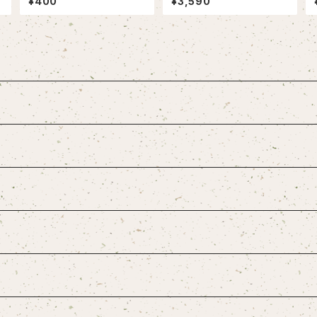
¥400
¥3,590