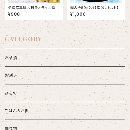
沼津産真鯛お刺身スライス100
鯛みそ80×2袋【常温レトルト】
g（10gカット×10切れ）さしみ・
¥980
¥1,000
すしネタ等
CATEGORY
お茶漬け
お刺身
ひもの
ごはんのお供
贈り物