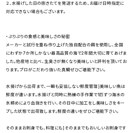
２、水揚げした日の捌きたてを発送するため、お届け日時指定に
対応できない場合もございます。
・ぷりぷりの食感と美味しさの秘密
メーカーと試行を重ね作り上げた独自配合の餌を使用し、全国
にわずか7か所しかない最高品質の海で2年間大切に育てあげま
した。他産地と比べ、生臭さが無くなり美味しいと評判を頂いてお
ります。プロがこだわり抜いた真鯛ぜひご堪能下さい。
水揚げから出荷まで、一瞬も妥協しない鮮度管理]美味しい魚は
鮮度が違います。水揚げと同時に熟練の手作業で1匹ずつ海水の
氷締めにより血抜きを行い、その日中に加工をし美味しさをキー
プした状態で出荷致します。鮮度の違いをぜひご堪能下さい。
そのままお刺身でも、料理にも]そのままでもおいしいお刺身です