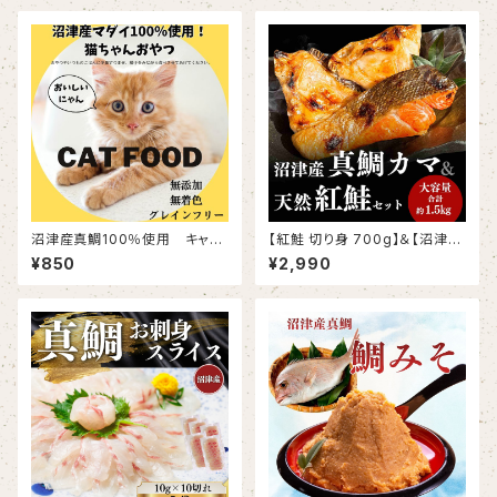
沼津産真鯛100％使用 キャッ
【紅鮭 切り身 700g】＆【沼津
トフード 50g×2袋
鯛 カマ 800g】
¥850
¥2,990