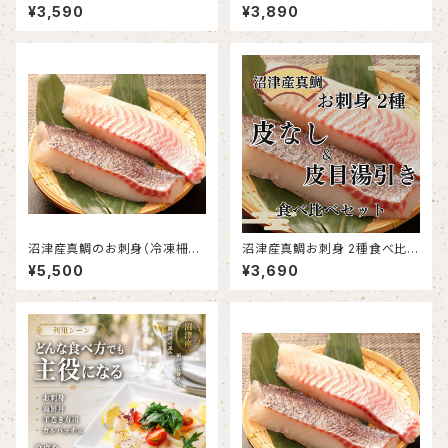
鯛だし付き(メッセージカード・の
セット（さしみ130g、昆布締め6
¥3,590
¥3,890
し対応可能)
0g×2、スモーク60g×2）
沼津産真鯛のお刺身（冷凍柵）
沼津産真鯛お刺身 2種食べ比べ
約130g×5袋
セット 鯛皮なし刺身 130g×2袋
¥5,500
¥3,690
鯛皮目湯引き済み 130g×2袋