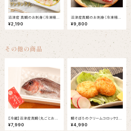
沼津産 真鯛のお刺身（冷凍柵）
沼津産真鯛のお刺身（冷凍柵）
約130g×2袋
約130g×10袋
¥2,190
¥9,800
その他の商品
【冷蔵】沼津産真鯛（丸ごとお届
鯛そぼろのクリームコロッケ20
け）約1.5kg×2尾（合計 約3㎏）
粒 バラ凍結
¥7,990
¥4,990