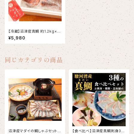
【冷蔵】沼津産真鯛 約1.2kg×2
尾（ウロコ・内臓・エラ処理済み）
¥5,980
同じカテゴリの商品
沼津産マダイの鯛しゃぶセット
【食べ比べ】沼津産真鯛刺身3種