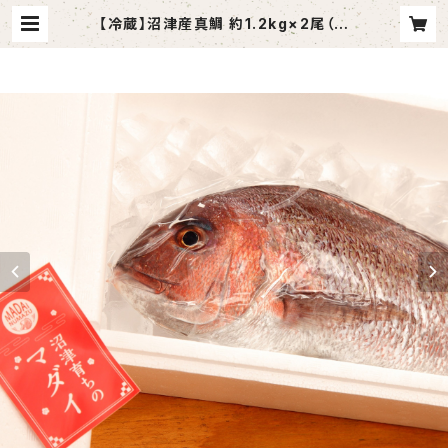
【冷蔵】沼津産真鯛 約1.2kg×2尾（ウ
ロコ・内臓・エラ処理済み） | otodok
etai