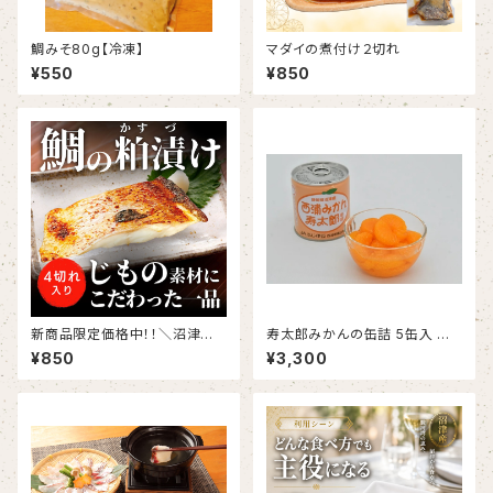
鯛みそ80g【冷凍】
マダイの煮付け２切れ
¥550
¥850
新商品限定価格中！！＼沼津の
寿太郎みかんの缶詰 5缶入 み
旨味を凝縮！／ 沼津産真鯛の極
かん缶詰め
¥850
¥3,300
上粕漬け 100g×2切れ（切り
身）