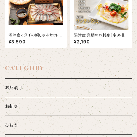
沼津産マダイの鯛しゃぶセット
沼津産 真鯛のお刺身（冷凍柵）
鯛だし付き(メッセージカード・の
約130g×2袋
¥3,590
¥2,190
し対応可能)
CATEGORY
お茶漬け
お刺身
ひもの