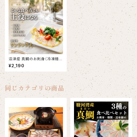
沼津産 真鯛のお刺身（冷凍柵）
約130g×2袋
¥2,190
同じカテゴリの商品