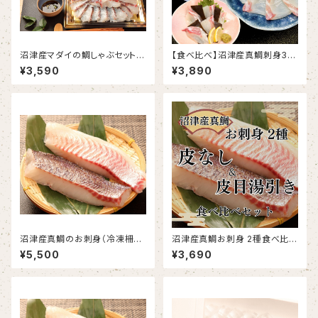
沼津産マダイの鯛しゃぶセット
【食べ比べ】沼津産真鯛刺身3種
鯛だし付き(メッセージカード・の
セット（さしみ130g、昆布締め6
¥3,590
¥3,890
し対応可能)
0g×2、スモーク60g×2）
沼津産真鯛のお刺身（冷凍柵）
沼津産真鯛お刺身 2種食べ比べ
約130g×5袋
セット 鯛皮なし刺身 130g×2袋
¥5,500
¥3,690
鯛皮目湯引き済み 130g×2袋