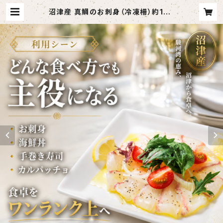
沼津産 真鯛のお刺身（冷凍柵）約130
g×2袋 | otodoketai