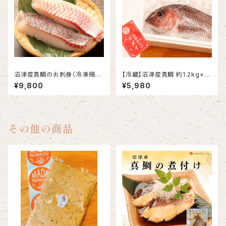
沼津産真鯛のお刺身（冷凍柵）
【冷蔵】沼津産真鯛 約1.2kg×2
約130g×10袋
尾（ウロコ・内臓・エラ処理済み）
¥9,800
¥5,980
その他の商品