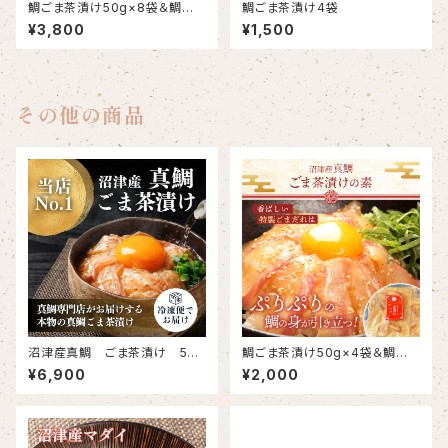
鯛ごま茶漬け50g×8袋＆鯛だし
鯛ごま茶漬け4袋
200ml×2袋
¥3,800
¥1,500
その他の商品
沼津産真鯛 ごま茶漬け 50g
鯛ごま茶漬け50g×4袋＆鯛だし
×20袋
200ml
¥6,900
¥2,000