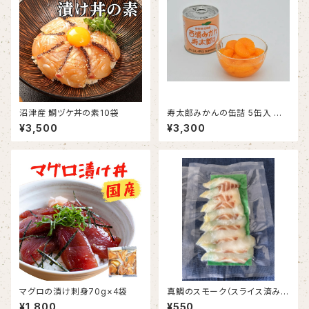
沼津産 鯛ヅケ丼の素10袋
寿太郎みかんの缶詰 5缶入 み
かん缶詰め
¥3,500
¥3,300
マグロの漬け刺身70g×4袋
真鯛のスモーク（スライス済み）1
袋60g
¥1,800
¥550