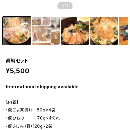
1
/12
眞鯛セット
¥5,500
International shipping available
【内容】
・鯛ごま茶漬け 50g×4袋
・鯛ひもの 70g×4切れ
・鯛さしみ（柵）120g×2袋