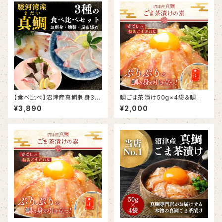
【食べ比べ】沼津産真鯛刺身3種
鯛ごま茶漬け50g×4袋＆鯛だし
セット（さしみ130g、昆布締め6
200ml
¥3,890
¥2,000
0g×2、スモーク60g×2）