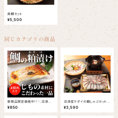
眞鯛セット
¥5,500
同じカテゴリの商品
新商品限定価格中！！＼沼津の
沼津産マダイの鯛しゃぶセット
旨味を凝縮！／ 沼津産真鯛の極
鯛だし付き(メッセージカード・の
¥850
¥3,590
上粕漬け 100g×2切れ（切り
し対応可能)
身）