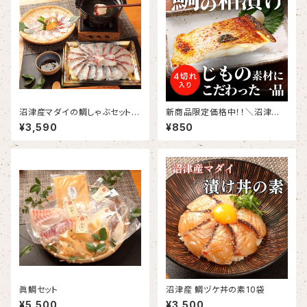
沼津産マダイの鯛しゃぶセット
新商品限定価格中！！＼沼津の
鯛だし付き(メッセージカード・の
旨味を凝縮！／ 沼津産真鯛の極
¥3,590
¥850
し対応可能)
上粕漬け 100g×2切れ（切り
身）
眞鯛セット
沼津産 鯛ヅケ丼の素10袋
¥5,500
¥3,500