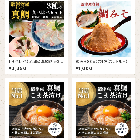
【食べ比べ】沼津産真鯛刺身3種
鯛みそ80×2袋【常温レトルト】
セット（さしみ130g、昆布締め6
¥3,890
¥1,000
0g×2、スモーク60g×2）