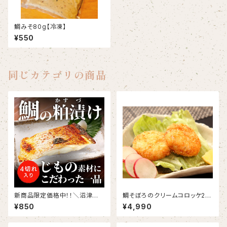
鯛みそ80g【冷凍】
¥550
同じカテゴリの商品
新商品限定価格中！！＼沼津の
鯛そぼろのクリームコロッケ20
旨味を凝縮！／ 沼津産真鯛の極
粒 バラ凍結
¥850
¥4,990
上粕漬け 100g×2切れ（切り
身）