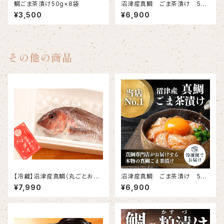
鯛ごま茶漬け50g×8袋
沼津産真鯛 ごま茶漬け 50g
×20袋
¥3,500
¥6,900
その他の商品
【冷蔵】沼津産真鯛（丸ごとお届
沼津産真鯛 ごま茶漬け 50g
け）約1.5kg×2尾（合計 約3㎏）
×20袋
¥7,990
¥6,900