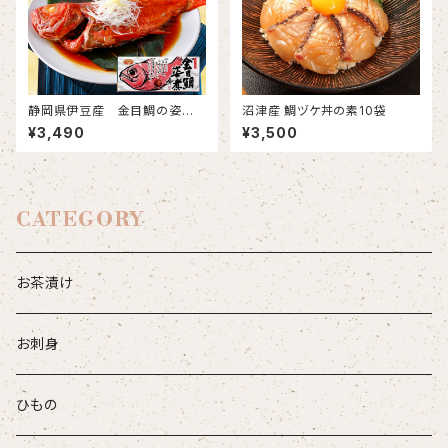
静岡県伊豆産 金目鯛の姿煮
沼津産 鯛ヅケ丼の素10袋
（煮付け）1尾丸ごと500～600
¥3,490
¥3,500
ｇ
CATEGORY
お茶漬け
お刺身
ひもの