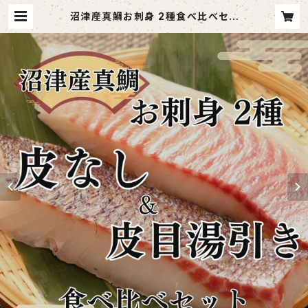
沼津産真鯛お刺身 2種食べ比べセッ
ト 鯛皮なし刺身 130g×2袋 鯛皮目
湯引き済み 130g×2袋 | otodoket
ai