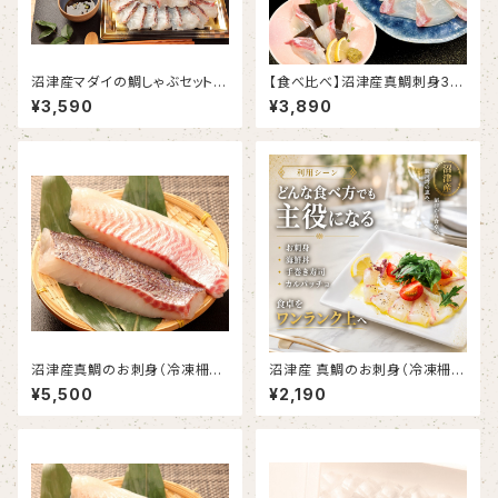
沼津産マダイの鯛しゃぶセット
【食べ比べ】沼津産真鯛刺身3種
鯛だし付き(メッセージカード・の
セット（さしみ130g、昆布締め6
¥3,590
¥3,890
し対応可能)
0g×2、スモーク60g×2）
沼津産真鯛のお刺身（冷凍柵）
沼津産 真鯛のお刺身（冷凍柵）
約130g×5袋
約130g×2袋
¥5,500
¥2,190