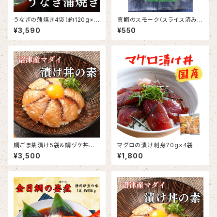
うなぎの蒲焼き4袋（約120g×
真鯛のスモーク（スライス済み）1
4）
袋60g
¥3,590
¥550
鯛ごま茶漬け5袋＆鯛ヅケ丼の
マグロの漬け刺身70g×4袋
素5袋
¥3,500
¥1,800