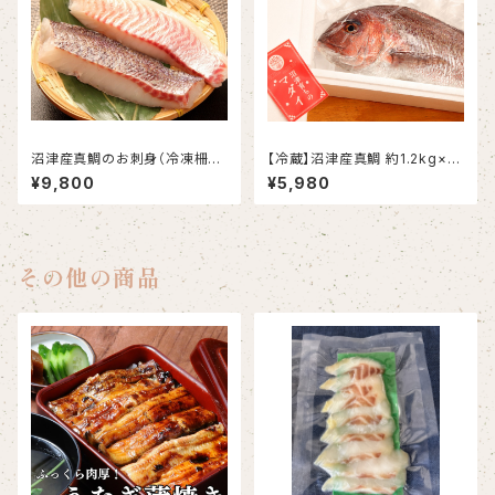
沼津産真鯛のお刺身（冷凍柵）
【冷蔵】沼津産真鯛 約1.2kg×2
約130g×10袋
尾（ウロコ・内臓・エラ処理済み）
¥9,800
¥5,980
その他の商品