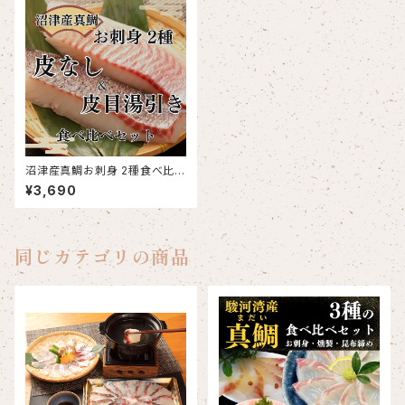
沼津産真鯛お刺身 2種食べ比べ
セット 鯛皮なし刺身 130g×2袋
¥3,690
鯛皮目湯引き済み 130g×2袋
同じカテゴリの商品