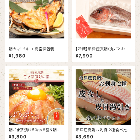
鯛カマ1.2キロ 真空個包装
【冷蔵】沼津産真鯛（丸ごとお届
け）約1.5kg×2尾（合計 約3㎏）
¥1,980
¥7,990
鯛ごま茶漬け50g×8袋＆鯛だし
沼津産真鯛お刺身 2種食べ比べ
200ml×2袋
セット 鯛皮なし刺身 130g×2袋
¥3,800
¥3,690
鯛皮目湯引き済み 130g×2袋