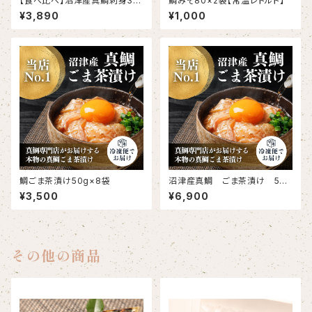
【食べ比べ】沼津産真鯛刺身3種
鯛みそ80×2袋【常温レトルト】
セット（さしみ130g、昆布締め6
¥3,890
¥1,000
0g×2、スモーク60g×2）
鯛ごま茶漬け50g×8袋
沼津産真鯛 ごま茶漬け 50g
×20袋
¥3,500
¥6,900
その他の商品