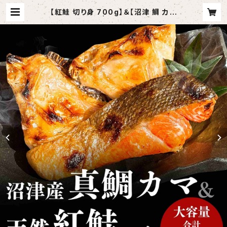
【紅鮭 切り身 700g】＆【沼津 鯛 カマ
800g】 | otodoketai