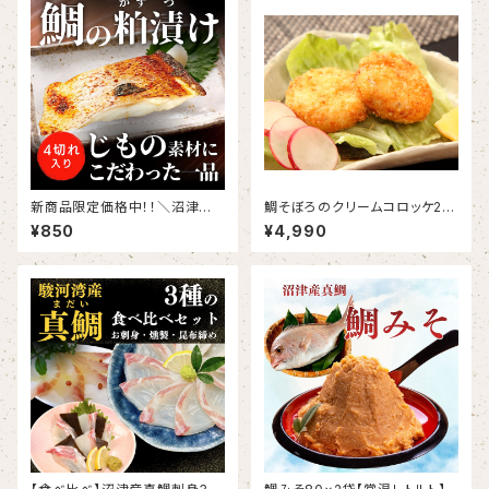
新商品限定価格中！！＼沼津の
鯛そぼろのクリームコロッケ20
旨味を凝縮！／ 沼津産真鯛の極
粒 バラ凍結
¥850
¥4,990
上粕漬け 100g×2切れ（切り
身）