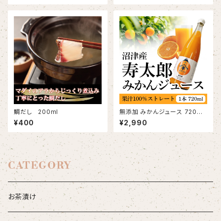
鯛だし 200ml
無添加 みかんジュース 720ml
×2本 寿太郎 100％ストレート
¥400
¥2,990
生搾りミカン 静岡県産 濃厚プ
レミアム
CATEGORY
お茶漬け